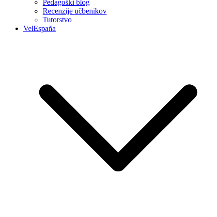
Pedagoški blog
Recenzije učbenikov
Tutorstvo
VelEspaña