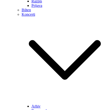
Razpis
Prijava
Bilten
Koncerti
Arhiv