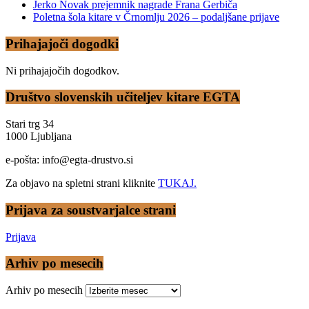
Jerko Novak prejemnik nagrade Frana Gerbiča
Poletna šola kitare v Črnomlju 2026 – podaljšane prijave
Prihajajoči dogodki
Ni prihajajočih dogodkov.
Društvo slovenskih učiteljev kitare EGTA
Stari trg 34
1000 Ljubljana
e-pošta: info@egta-drustvo.si
Za objavo na spletni strani kliknite
TUKAJ.
Prijava za soustvarjalce strani
Prijava
Arhiv po mesecih
Arhiv po mesecih