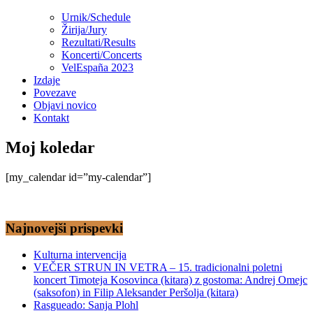
Urnik/Schedule
Žirija/Jury
Rezultati/Results
Koncerti/Concerts
VelEspaña 2023
Izdaje
Povezave
Objavi novico
Kontakt
Moj koledar
[my_calendar id=”my-calendar”]
Najnovejši prispevki
Kulturna intervencija
VEČER STRUN IN VETRA – 15. tradicionalni poletni
koncert Timoteja Kosovinca (kitara) z gostoma: Andrej Omejc
(saksofon) in Filip Aleksander Peršolja (kitara)
Rasgueado: Sanja Plohl