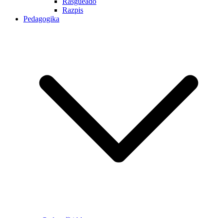
Rasgueado
Razpis
Pedagogika