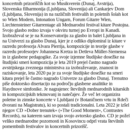
koncertnih prizoriščih kot so Musikverein (Dunaj, Avstrija),
Slovenska filharmonija (Ljubljana, Slovenija) ali Cankarjev Dom
(Ljubljana, Slovenija) in na različnih festivalih in poletnih šolah kot
so Wien Modern, Intonation Ungarn, Forum Gitarre Wien,
Liechtensteiner Gitarrentage ali Mednarodni festival kitare Postojna.
Svojo glasbo redno izvaja v okviru turnej po Evropi in Kanadi.
Izobraževal se je na Konservatoriju za glasbo in balet Ljubljana in
na Univerzi za glasbo Dunaj, kjer je z odliko diplomiral iz kitare v
razredu profesorja Alvara Pierrija, kompozicije in teorije glasbe v
razredu profesorjev Johannesa Kretza in Detleva Müller-Siemensa
in iz glasbene pedagogike. Za svoje izjemne študijske dosežke na
študijski smeri kompozicija je leta 2019 prejel častno nagrado
avstrijskega zveznega ministrstva za izobraževanje, znanost in
raziskovanje, leta 2020 pa je za svoje študijske dosežke na smeri
kitara prejel še častno nagrado Univerze za glasbo Dunaj. Trenutno
piše doktorsko disertacijo na področju glasbene analitike in
Haydnove simfonike. Je nagrajenec številnih mednarodnih kitarskih
in kompozicijskih tekmovanj in natečajev. Že več let organizira
poletne in zimske koncerte v Ljubljani (v Botaničnem vrtu in Rdeči
dvorani na Magistratu), ki so postali tradicionalni. Leta 2022 je izšel
njegov CD »Dober trenutek« (»The Good Moment«, Contrastes
Records), na katerem sam izvaja svojo avtorsko glasbo. CD je požel
veliko mednarodne pozornosti in Kosovincu odprl vrata številnih
pomembnih festivalov in koncertnih prizorišč.