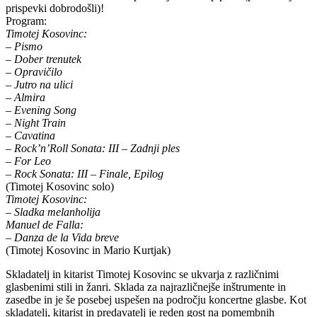
prispevki dobrodošli)!
Program:
Timotej Kosovinc:
– Pismo
– Dober trenutek
– Opravičilo
– Jutro na ulici
– Almira
– Evening Song
– Night Train
– Cavatina
– Rock’n’Roll Sonata: III – Zadnji ples
– For Leo
– Rock Sonata: III – Finale, Epilog
(Timotej Kosovinc solo)
Timotej Kosovinc:
– Sladka melanholija
Manuel de Falla:
– Danza de la Vida breve
(Timotej Kosovinc in Mario Kurtjak)
Skladatelj in kitarist Timotej Kosovinc se ukvarja z različnimi
glasbenimi stili in žanri. Sklada za najrazličnejše inštrumente in
zasedbe in je še posebej uspešen na področju koncertne glasbe. Kot
skladatelj, kitarist in predavatelj je reden gost na pomembnih