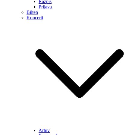
Razpis
Prijava
Bilten
Koncerti
Arhiv