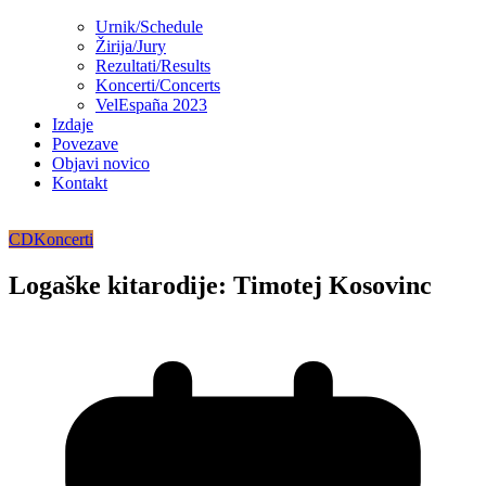
Urnik/Schedule
Žirija/Jury
Rezultati/Results
Koncerti/Concerts
VelEspaña 2023
Izdaje
Povezave
Objavi novico
Kontakt
CD
Koncerti
Logaške kitarodije: Timotej Kosovinc