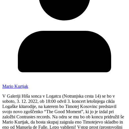
Mario Kurtjak
V Galeriji Hiša sonca v Logatcu (Notranjska cesta 14) se bo v
soboto, 3. 12. 2022, ob 18:00 odvil 3. koncert letošnjega cikla
Logaške kitarodije, na katerem bo Timotej Kosovinc predstavil
svojo novo zgoščenko “The Good Moment”, ki jo je izdal pri
založbi Contrastes records. Na odru se mu bo ob koncu pridružil še
Mario Kurtjak, da bosta skupaj zaigrala eno Timotejevo skladbo in
eno od Manuela de Falle. Lepo vabljeni! Vstop prost (prostovoljni