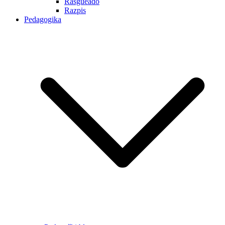
Rasgueado
Razpis
Pedagogika