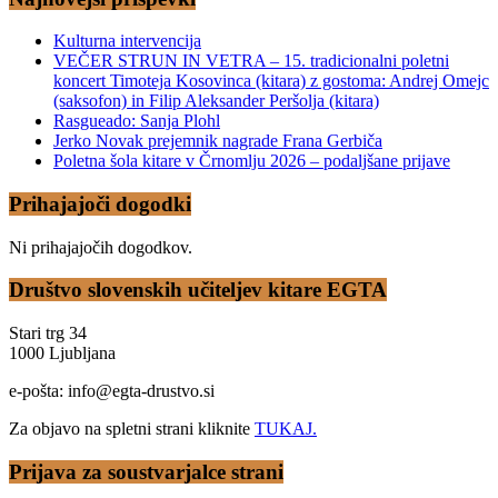
Kulturna intervencija
VEČER STRUN IN VETRA – 15. tradicionalni poletni
koncert Timoteja Kosovinca (kitara) z gostoma: Andrej Omejc
(saksofon) in Filip Aleksander Peršolja (kitara)
Rasgueado: Sanja Plohl
Jerko Novak prejemnik nagrade Frana Gerbiča
Poletna šola kitare v Črnomlju 2026 – podaljšane prijave
Prihajajoči dogodki
Ni prihajajočih dogodkov.
Društvo slovenskih učiteljev kitare EGTA
Stari trg 34
1000 Ljubljana
e-pošta: info@egta-drustvo.si
Za objavo na spletni strani kliknite
TUKAJ.
Prijava za soustvarjalce strani