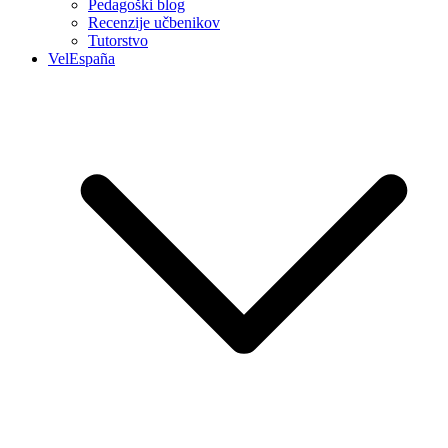
Pedagoški blog
Recenzije učbenikov
Tutorstvo
VelEspaña