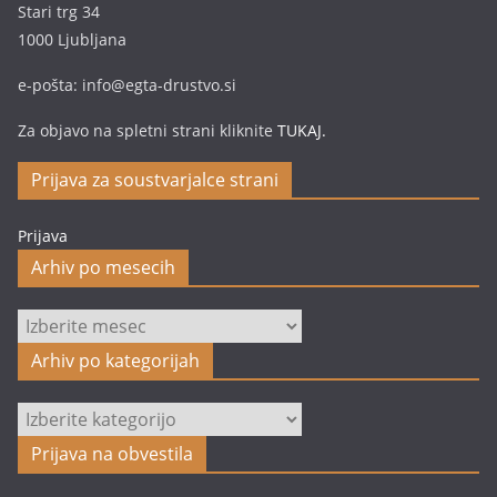
Stari trg 34
1000 Ljubljana
e-pošta: info@egta-drustvo.si
Za objavo na spletni strani kliknite
TUKAJ.
Prijava za soustvarjalce strani
Prijava
Arhiv po mesecih
Arhiv
po
Arhiv po kategorijah
mesecih
Arhiv
po
Prijava na obvestila
kategorijah