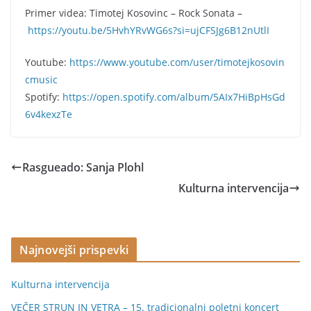
Primer videa: Timotej Kosovinc – Rock Sonata –
https://youtu.be/5HvhYRvWG6s?si=ujCFSJg6B12nUtlI
Youtube:
https://www.youtube.com/user/timotejkosovin
cmusic
Spotify:
https://open.spotify.com/album/5AIx7HiBpHsGd
6v4kexzTe
Rasgueado: Sanja Plohl
Kulturna intervencija
Najnovejši prispevki
Kulturna intervencija
VEČER STRUN IN VETRA – 15. tradicionalni poletni koncert