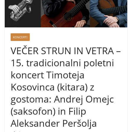
n
s
k
i
h
KONCERTI
u
VEČER STRUN IN VETRA –
č
i
15. tradicionalni poletni
t
koncert Timoteja
e
l
Kosovinca (kitara) z
j
gostoma: Andrej Omejc
e
(saksofon) in Filip
v
k
Aleksander Peršolja
i