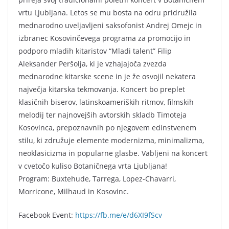
vrtu Ljubljana. Letos se mu bosta na odru pridružila
mednarodno uveljavljeni saksofonist Andrej Omejc in
izbranec Kosovinčevega programa za promocijo in
podporo mladih kitaristov “Mladi talent” Filip
Aleksander Peršolja, ki je vzhajajoča zvezda
mednarodne kitarske scene in je že osvojil nekatera
največja kitarska tekmovanja. Koncert bo preplet
klasičnih biserov, latinskoameriških ritmov, filmskih
melodij ter najnovejših avtorskih skladb Timoteja
Kosovinca, prepoznavnih po njegovem edinstvenem
stilu, ki združuje elemente modernizma, minimalizma,
neoklasicizma in popularne glasbe. Vabljeni na koncert
v cvetočo kuliso Botaničnega vrta Ljubljana!
Program: Buxtehude, Tarrega, Lopez-Chavarri,
Morricone, Milhaud in Kosovinc.
Facebook Event:
https://fb.me/e/d6XI9fScv