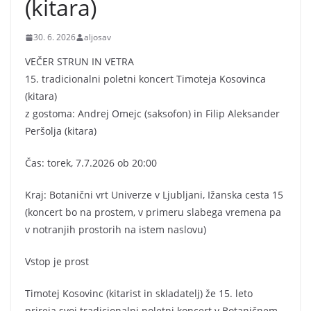
(kitara)
t
a
30. 6. 2026
aljosav
r
e
VEČER STRUN IN VETRA
15. tradicionalni poletni koncert Timoteja Kosovinca
(kitara)
z gostoma: Andrej Omejc (saksofon) in Filip Aleksander
Peršolja (kitara)
Čas: torek, 7.7.2026 ob 20:00
Kraj: Botanični vrt Univerze v Ljubljani, Ižanska cesta 15
(koncert bo na prostem, v primeru slabega vremena pa
v notranjih prostorih na istem naslovu)
Vstop je prost
Timotej Kosovinc (kitarist in skladatelj) že 15. leto
prireja svoj tradicionalni poletni koncert v Botaničnem