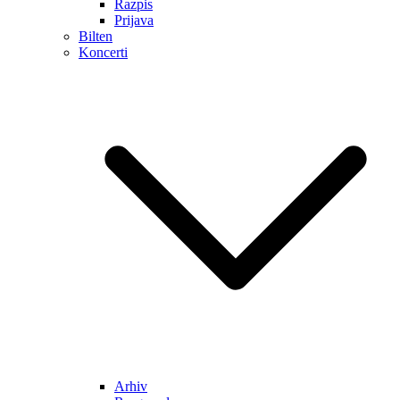
Razpis
Prijava
Bilten
Koncerti
Arhiv