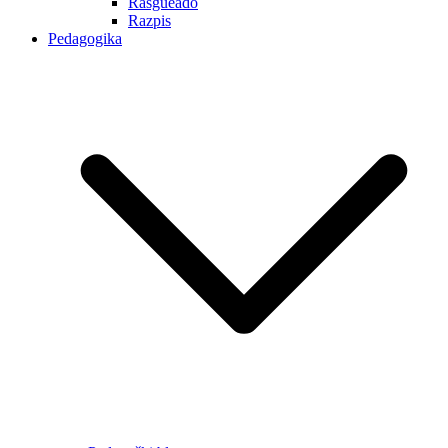
Rasgueado
Razpis
Pedagogika