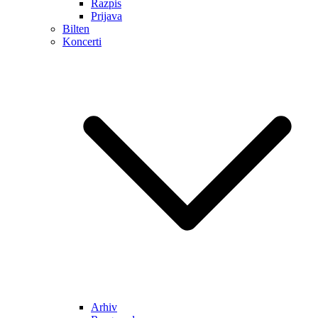
Razpis
Prijava
Bilten
Koncerti
Arhiv