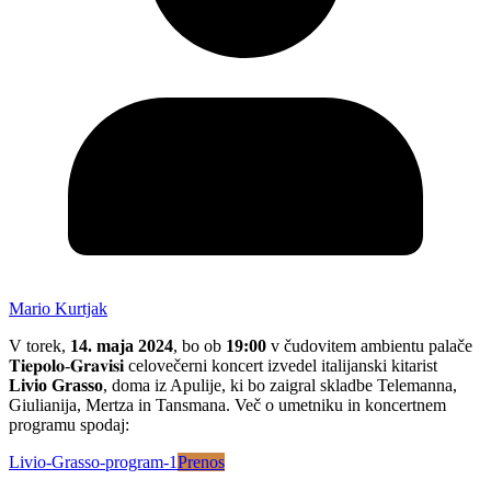
Mario Kurtjak
V torek,
14. maja 2024
, bo ob
19:00
v čudovitem ambientu palače
𝐓𝐢𝐞𝐩𝐨𝐥𝐨-𝐆𝐫𝐚𝐯𝐢𝐬𝐢 celovečerni koncert izvedel italijanski kitarist
Livio Grasso
, doma iz Apulije, ki bo zaigral skladbe Telemanna,
Giulianija, Mertza in Tansmana. Več o umetniku in koncertnem
programu spodaj:
Livio-Grasso-program-1
Prenos