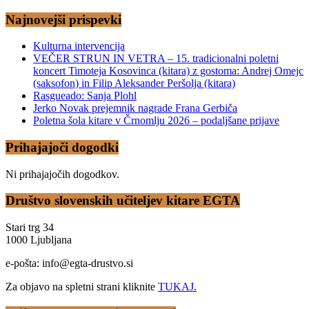
Najnovejši prispevki
Kulturna intervencija
VEČER STRUN IN VETRA – 15. tradicionalni poletni
koncert Timoteja Kosovinca (kitara) z gostoma: Andrej Omejc
(saksofon) in Filip Aleksander Peršolja (kitara)
Rasgueado: Sanja Plohl
Jerko Novak prejemnik nagrade Frana Gerbiča
Poletna šola kitare v Črnomlju 2026 – podaljšane prijave
Prihajajoči dogodki
Ni prihajajočih dogodkov.
Društvo slovenskih učiteljev kitare EGTA
Stari trg 34
1000 Ljubljana
e-pošta: info@egta-drustvo.si
Za objavo na spletni strani kliknite
TUKAJ.