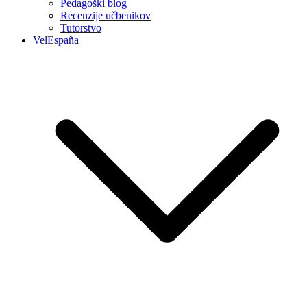
Pedagoški blog
Recenzije učbenikov
Tutorstvo
VelEspaña