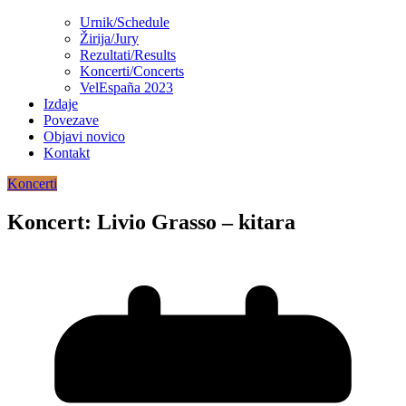
Urnik/Schedule
Žirija/Jury
Rezultati/Results
Koncerti/Concerts
VelEspaña 2023
Izdaje
Povezave
Objavi novico
Kontakt
Koncerti
Koncert: Livio Grasso – kitara